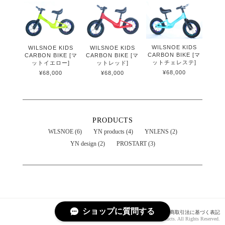
WILSNOE KIDS
WILSNOE KIDS
WILSNOE KIDS
CARBON BIKE [マ
CARBON BIKE [マ
CARBON BIKE [マ
ットチェレステ]
ットイエロー]
ットレッド]
¥68,000
¥68,000
¥68,000
PRODUCTS
WLSNOE (6)
YN products (4)
YNLENS (2)
YN design (2)
PROSTART (3)
ショップに質問する
プライバシーポリシー
特定商取引法に基づく表記
Copyright © YN products. All Rights Reserved.